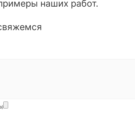
примеры наших работ.
 свяжемся
а)